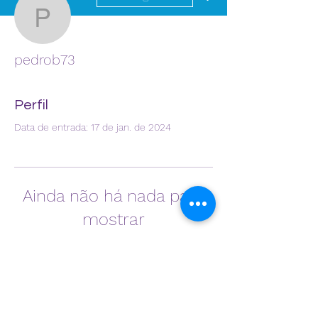
pedrob73
pedrob73
Perfil
Data de entrada: 17 de jan. de 2024
Ainda não há nada para
mostrar
Quando esse membro adicionar
informações sobre si mesmo, você as
verá aqui.