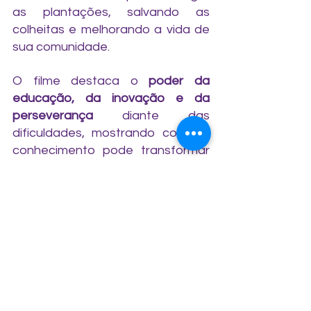
as plantações, salvando as 
colheitas e melhorando a vida de 
sua comunidade.
O filme destaca o 
poder da 
educação, da inovação e da 
perseverança
 diante das 
dificuldades, mostrando como o 
conhecimento pode transformar 
vidas. A história de William inspira 
jovens a sonharem alto e 
buscarem soluções criativas para 
problemas reais, reforçando o 
impacto que uma única pessoa 
pode ter em sua comunidade.