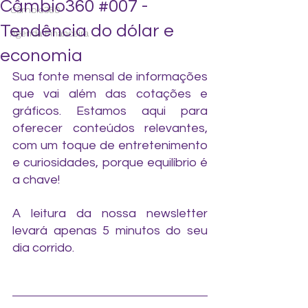
Câmbio360 #007 -
Câmbio360
Tendência do dólar e
Agenda Financeira
economia
Sua fonte mensal de informações 
que vai além das cotações e 
gráficos. Estamos aqui para 
oferecer conteúdos relevantes, 
com um toque de entretenimento 
e curiosidades, porque equilíbrio é 
a chave!
A leitura da nossa newsletter 
levará apenas 5 minutos do seu 
dia corrido.
tendência do dólar e economi