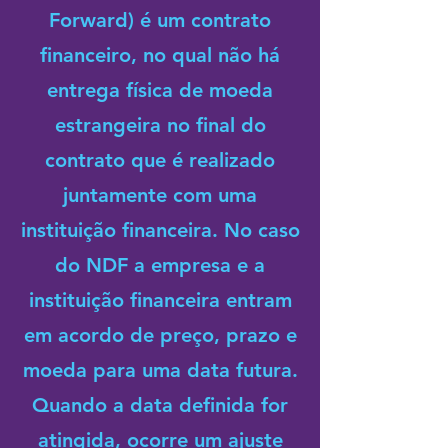
Forward) é um contrato
financeiro, no qual não há
entrega física de moeda
estrangeira no final do
contrato que é realizado
juntamente com uma
instituição financeira. No caso
do NDF a empresa e a
instituição financeira entram
em acordo de preço, prazo e
moeda para uma data futura.
Quando a data definida for
atingida, ocorre um ajuste