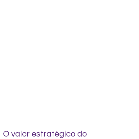
realiza os seus recebimentos em
apanas 5 etapas.
Estudo de economia
Cadastro
Aprovação da operação
Fechamento do câmbio
Pagamento
Mas antes de te mostrar como os
próximos passos funcionam, já
preencha o formulário de simulação a
baixo e preste atenção nestas duas
dicas antes dos filmes!
O valor estratégico do