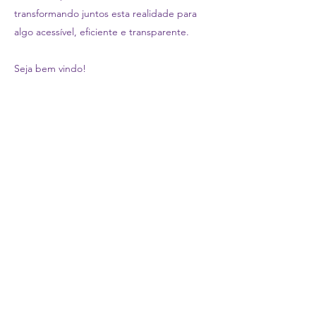
transformando juntos esta realidade para
algo acessível, eficiente e transparente.
Seja bem vindo!
Como funciona a
parceria?
Aqui você conta com um especialista
para te acompanhar, te explicar e te
defender sempre que precisar realizar
um recebimento internacional.
Através da parceria entre a Meu
Câmbio e a Conta Simples você